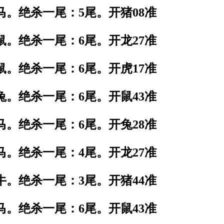
 马。绝杀一尾：5尾。开猪08准
 鼠。绝杀一尾：6尾。开龙27准
 鼠。绝杀一尾：6尾。开虎17准
 兔。绝杀一尾：6尾。开鼠43准
 马。绝杀一尾：6尾。开兔28准
 马。绝杀一尾：4尾。开龙27准
 牛。绝杀一尾：3尾。开猪44准
 马。绝杀一尾：6尾。开鼠43准