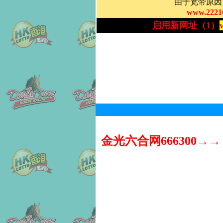
金光六合网666300