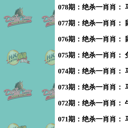
078期：绝杀一肖肖：
077期：绝杀一肖肖：
076期：绝杀一肖肖：
075期：绝杀一肖肖：
074期：绝杀一肖肖：
073期：绝杀一肖肖：
072期：绝杀一肖肖：
071期：绝杀一肖肖：