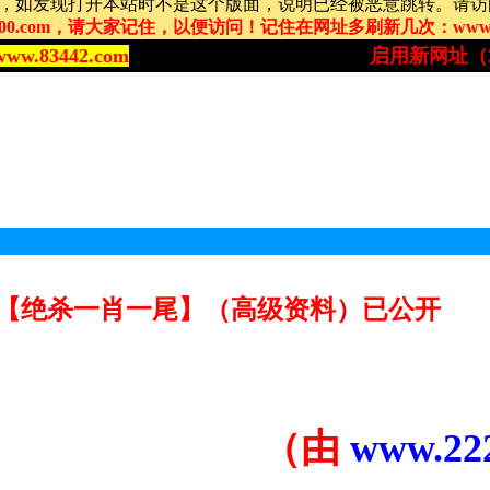
→→【绝杀一肖一尾】（高级资料）已公开
（由
www.22