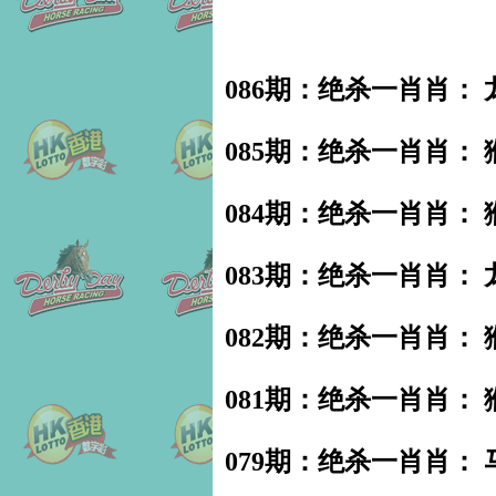
086期：绝杀一肖肖：
085期：绝杀一肖肖：
084期：绝杀一肖肖：
083期：绝杀一肖肖：
082期：绝杀一肖肖：
081期：绝杀一肖肖：
079期：绝杀一肖肖：