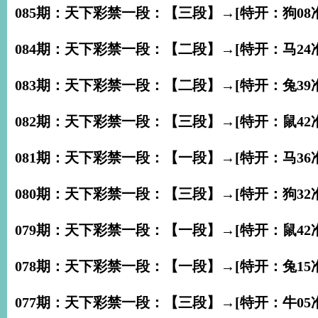
085期：天下彩禁一段：【三段】→[特开：狗08准
084期：天下彩禁一段：【二段】→[特开：马24准
083期：天下彩禁一段：【二段】→[特开：兔39准
082期：天下彩禁一段：【三段】→[特开：鼠42准
081期：天下彩禁一段：【一段】→[特开：马36准
080期：天下彩禁一段：【三段】→[特开：狗32准
079期：天下彩禁一段：【一段】→[特开：鼠42准
078期：天下彩禁一段：【一段】→[特开：兔15准
077期：天下彩禁一段：【三段】→[特开：牛05准