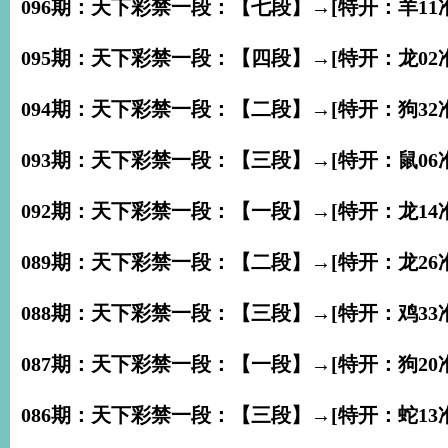
096期：天下彩禁一段：【七段】→[特开：羊11准
095期：天下彩禁一段：【四段】→[特开：龙02准
094期：天下彩禁一段：【二段】→[特开：狗32准
093期：天下彩禁一段：【三段】→[特开：鼠06准
092期：天下彩禁一段：【一段】→[特开：龙14准
089期：天下彩禁一段：【二段】→[特开：龙26准
088期：天下彩禁一段：【三段】→[特开：鸡33准
087期：天下彩禁一段：【一段】→[特开：狗20准
086期：天下彩禁一段：【三段】→[特开：蛇13准