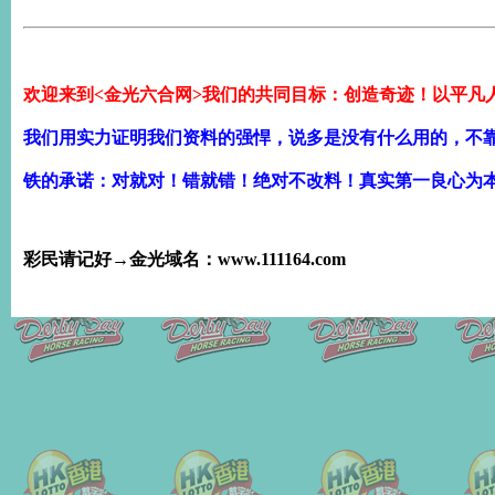
欢迎来到<金光六合网>我们的共同目标：创造奇迹！以平凡
我们用实力证明我们资料的强悍，说多是没有什么用的，不
铁的承诺：对就对！错就错！绝对不改料！真实第一良心为
彩民请记好→金光域名：www.111164.com