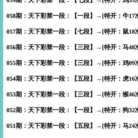
059期：天下彩禁一段：【七段】→[特开：鸡33准
058期：天下彩禁一段：【一段】→[特开：牛17准
057期：天下彩禁一段：【七段】→[特开：鼠18准
056期：天下彩禁一段：【三段】→[特开：马48准
055期：天下彩禁一段：【三段】→[特开：鸡09准
054期：天下彩禁一段：【五段】→[特开：虎16准
053期：天下彩禁一段：【三段】→[特开：猴46准
052期：天下彩禁一段：【一段】→[特开：狗32准
051期：天下彩禁一段：【五段】→[特开：马24准