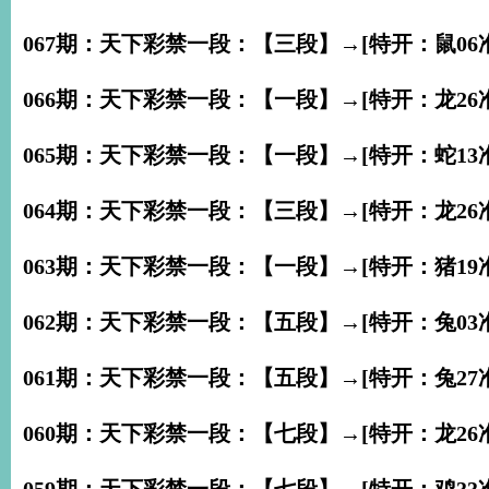
067期：天下彩禁一段：【三段】→[特开：鼠06准
066期：天下彩禁一段：【一段】→[特开：龙26准
065期：天下彩禁一段：【一段】→[特开：蛇13准
064期：天下彩禁一段：【三段】→[特开：龙26准
063期：天下彩禁一段：【一段】→[特开：猪19准
062期：天下彩禁一段：【五段】→[特开：兔03准
061期：天下彩禁一段：【五段】→[特开：兔27准
060期：天下彩禁一段：【七段】→[特开：龙26准