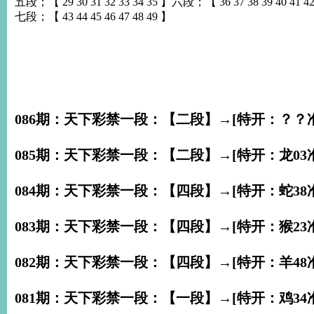
五段；【 29 30 31 32 33 34 35 】六段；【 36 37 38 39 40 41 4
七段；【 43 44 45 46 47 48 49 】
086期：天下彩禁一段：【二段】→[特开：？？准
085期：天下彩禁一段：【二段】→[特开：龙03准
084期：天下彩禁一段：【四段】→[特开：蛇38准
083期：天下彩禁一段：【四段】→[特开：猴23准
082期：天下彩禁一段：【四段】→[特开：羊48准
081期：天下彩禁一段：【一段】→[特开：鸡34准